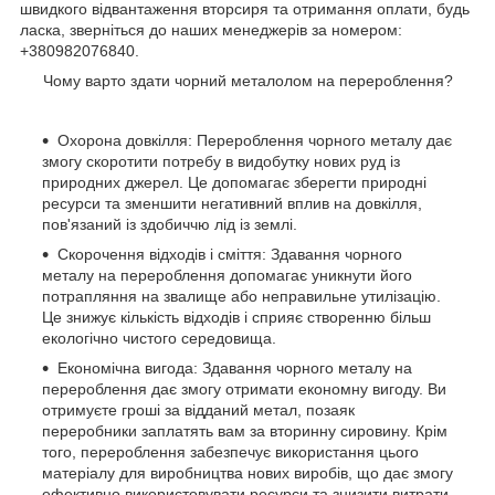
швидкого відвантаження вторсиря та отримання оплати, будь
ласка, зверніться до наших менеджерів за номером:
+380982076840.
Чому варто здати чорний металолом на перероблення?
Охорона довкілля: Перероблення чорного металу дає
змогу скоротити потребу в видобутку нових руд із
природних джерел. Це допомагає зберегти природні
ресурси та зменшити негативний вплив на довкілля,
пов'язаний із здобиччю лід із землі.
Скорочення відходів і сміття: Здавання чорного
металу на перероблення допомагає уникнути його
потрапляння на звалище або неправильне утилізацію.
Це знижує кількість відходів і сприяє створенню більш
екологічно чистого середовища.
Економічна вигода: Здавання чорного металу на
перероблення дає змогу отримати економну вигоду. Ви
отримуєте гроші за відданий метал, позаяк
переробники заплатять вам за вторинну сировину. Крім
того, перероблення забезпечує використання цього
матеріалу для виробництва нових виробів, що дає змогу
ефективно використовувати ресурси та знизити витрати