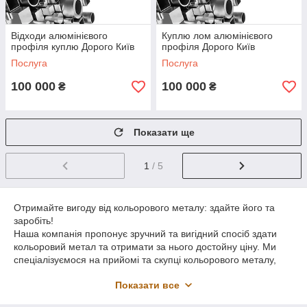
Відходи алюмінієвого
Куплю лом алюмінієвого
профіля куплю Дорого Київ
профіля Дорого Київ
Послуга
Послуга
100 000
100 000
₴
₴
Показати ще
1
/ 5
Отримайте вигоду від кольорового металу: здайте його та
заробіть!
Наша компанія пропонує зручний та вигідний спосіб здати
кольоровий метал та отримати за нього достойну ціну. Ми
спеціалізуємося на прийомі та скупці кольорового металу,
надаючи нашим клієнтам якісне обслуговування та найкращі
Показати все
умови на ринку.
Пункт прийому кольорового металу нашої компанії надає