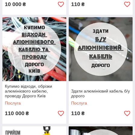
10 000
110
₴
₴
Купимо відходи, обрізки
алюмінієвого кабелю,
Здати алюмінієвий кабель б/у
проводу Дорого Київ
дорого
Послуга
Послуга
110 000
110
₴
₴