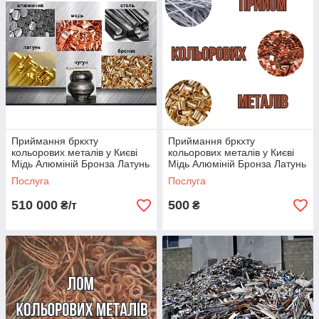
Приймання бркхту
Приймання бркхту
кольорових металів у Києві
кольорових металів у Києві
Мідь Алюміній Бронза Латунь
Мідь Алюміній Бронза Латунь
Цинк Титан
Цинк Титан
Послуга
Послуга
510 000
500
₴/т
₴