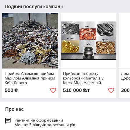
Подібні послуги компанії
Прийом Алюмінія прийом
Приймання бркхту
Лом 
Міді лом Алюмінія прийом
кольорових металів у
Доро
Київ Дорого
Києві Мідь Алюміній
Бронза Латунь Цинк Титан
500
510 000
300
₴
₴/т
Про нас
Рейтинг не сформований
Менше 5 відгуків за останній рік