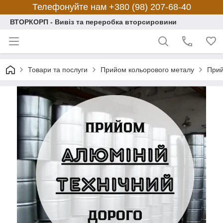
Телефонуйте нам +380 (98) 207-68-40
ВТОРКОРП - Вивіз та переробка вторсировини
Товари та послуги
Прийом кольорового металу
Прий