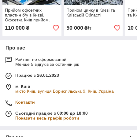
Прийом офсетних
Прийом цинку в Києві та
Прий
пластин б/у в Києві.
Київській Області
та К
Офсетка Київ прийом.
Куплю відпрацьований
110 000
50 000
10 
₴
₴/т
офсет
Про нас
Рейтинг не сформований
Менше 5 відгуків за останній рік
Працює з 26.01.2023
м. Київ
місто Київ, вулиця Бориспільська 9, Київ, Україна
Контакти
Сьогодні працює з 09:00 до 18:00
Показати весь графік роботи