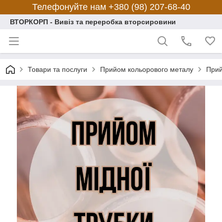
Телефонуйте нам +380 (98) 207-68-40
ВТОРКОРП - Вивіз та переробка вторсировини
Товари та послуги
Прийом кольорового металу
Прий