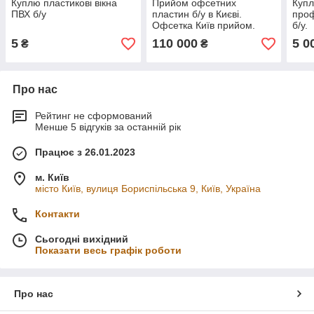
Куплю пластикові вікна
Прийом офсетних
Купл
ПВХ б/у
пластин б/у в Києві.
проф
Офсетка Київ прийом.
б/у.
Куплю відпрацьований
5
110 000
5 0
₴
₴
офсет
Про нас
Рейтинг не сформований
Менше 5 відгуків за останній рік
Працює з 26.01.2023
м. Київ
місто Київ, вулиця Бориспільська 9, Київ, Україна
Контакти
Сьогодні вихідний
Показати весь графік роботи
Про нас